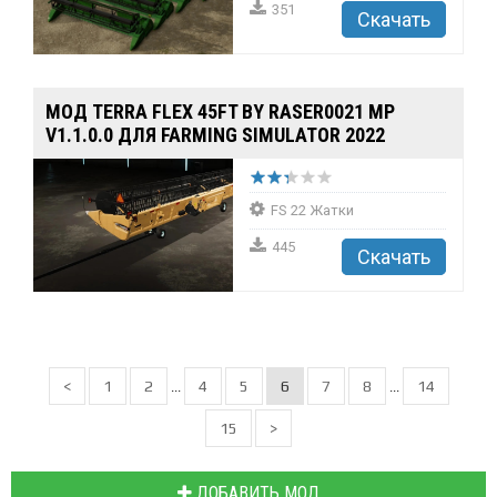
351
Скачать
MOД TERRA FLEX 45FT BY RASER0021 MP
V1.1.0.0 ДЛЯ FARMING SIMULATOR 2022
FS 22 Жатки
445
Скачать
<
1
2
4
5
6
7
8
14
...
...
15
>
ДОБАВИТЬ МОД