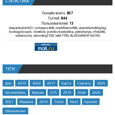
СТАТИСТИКА
Онлайн всего:
857
Гостей:
844
Пользователей:
13
stepanbutrin651
,
vortaxpro468
,
markfilatov386
,
stanislavmikkiplay
,
kostagolovach
,
otvetlive
,
polnikovrastishka
,
petruhanya
,
nfs6280
,
vixlationcls
,
sikorskiy2703
,
lelik7700
,
ALEKSANDR163763
ТЕГИ
Для
2019
2022
2017
Карта
Скачать
2025
Автомобиль
Версия
GTA
2015
Drive
2020
2021
Машина
2016
Turbo
Next
Hyundai
Обновление