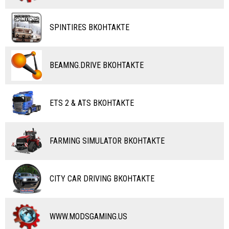
ВЕЛОСИПЕДЫ
ТЮНИНГ
ТАНКИ
КАРТЫ
SPINTIRES ВКОНТАКТЕ
ПОЕЗДА
ДРУГИЕ МОДЫ
ВОДНЫЙ ТРАНСПОРТ
BEAMNG.DRIVE ВКОНТАКТЕ
ВЕРТОЛЕТЫ
ETS 2 & ATS ВКОНТАКТЕ
САМОЛЕТЫ
RC ТРАНСПОРТ
FARMING SIMULATOR ВКОНТАКТЕ
КАРТЫ
ЧИТЫ
CITY CAR DRIVING ВКОНТАКТЕ
ПРОГРАММЫ
РАЗНОЕ
WWW.MODSGAMING.US