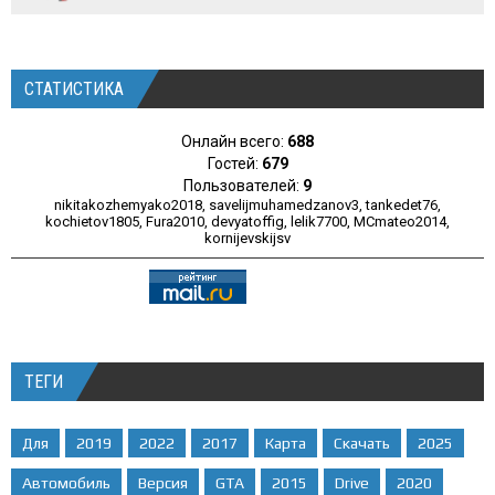
СТАТИСТИКА
Онлайн всего:
688
Гостей:
679
Пользователей:
9
nikitakozhemyako2018
,
savelijmuhamedzanov3
,
tankedet76
,
kochietov1805
,
Fura2010
,
devyatoffig
,
lelik7700
,
MCmateo2014
,
kornijevskijsv
ТЕГИ
Для
2019
2022
2017
Карта
Скачать
2025
Автомобиль
Версия
GTA
2015
Drive
2020