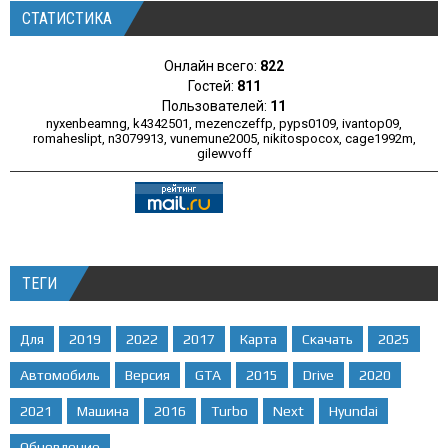
СТАТИСТИКА
Онлайн всего:
822
Гостей:
811
Пользователей:
11
nyxenbeamng
,
k4342501
,
mezenczeffp
,
pyps0109
,
ivantop09
,
romaheslipt
,
n3079913
,
vunemune2005
,
nikitospocox
,
cage1992m
,
gilewvoff
ТЕГИ
Для
2019
2022
2017
Карта
Скачать
2025
Автомобиль
Версия
GTA
2015
Drive
2020
2021
Машина
2016
Turbo
Next
Hyundai
Обновление