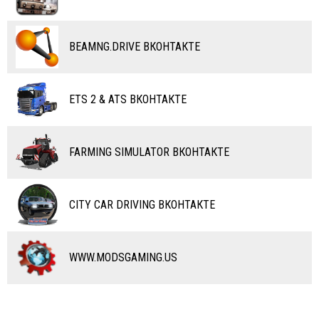
ПОЕЗДА
ДРУГИЕ МОДЫ
ВОДНЫЙ ТРАНСПОРТ
BEAMNG.DRIVE ВКОНТАКТЕ
ВЕРТОЛЕТЫ
ETS 2 & ATS ВКОНТАКТЕ
САМОЛЕТЫ
RC ТРАНСПОРТ
FARMING SIMULATOR ВКОНТАКТЕ
КАРТЫ
ЧИТЫ
CITY CAR DRIVING ВКОНТАКТЕ
ПРОГРАММЫ
РАЗНОЕ
WWW.MODSGAMING.US