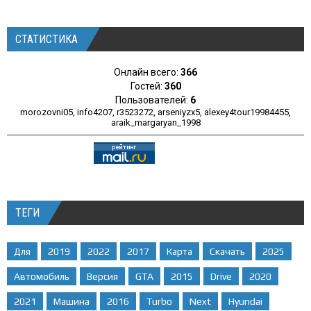
СТАТИСТИКА
Онлайн всего:
366
Гостей:
360
Пользователей:
6
morozovni05
,
info4207
,
r3523272
,
arseniyzx5
,
alexey4tour19984455
,
araik_margaryan_1998
ТЕГИ
Для
2019
2022
2017
Карта
Скачать
2025
Автомобиль
Версия
GTA
2015
Drive
2020
2021
Машина
2016
Turbo
Next
Hyundai