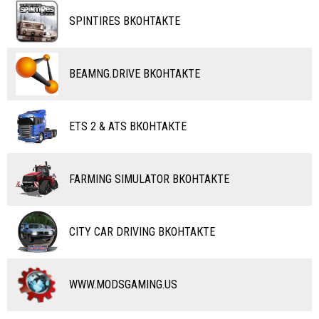
ТАНКИ
КАРТЫ
SPINTIRES ВКОНТАКТЕ
ПОЕЗДА
ДРУГИЕ МОДЫ
ВОДНЫЙ ТРАНСПОРТ
BEAMNG.DRIVE ВКОНТАКТЕ
ВЕРТОЛЕТЫ
ETS 2 & ATS ВКОНТАКТЕ
САМОЛЕТЫ
RC ТРАНСПОРТ
FARMING SIMULATOR ВКОНТАКТЕ
КАРТЫ
ЧИТЫ
CITY CAR DRIVING ВКОНТАКТЕ
ПРОГРАММЫ
РАЗНОЕ
WWW.MODSGAMING.US