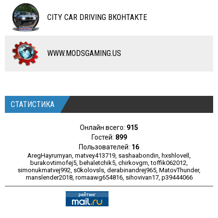
ЧИТЫ
CITY CAR DRIVING ВКОНТАКТЕ
ПРОГРАММЫ
РАЗНОЕ
WWW.MODSGAMING.US
СТАТИСТИКА
Онлайн всего:
915
Гостей:
899
Пользователей:
16
AregHayrumyan
,
matvey413719
,
sashaabondin
,
hxshlovell
,
burakovtimofej5
,
behaletchik5
,
chirkovgm
,
toffik062012
,
simonukmatvej992
,
s0kolovsls
,
derabinandrej965
,
MatovThunder
,
manslender2018
,
romaawg654816
,
sihovivan17
,
p39444066