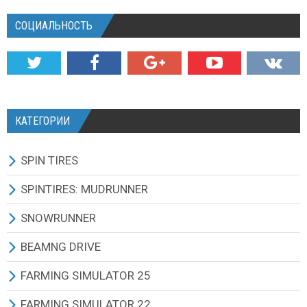
СОЦИАЛЬНОСТЬ
КАТЕГОРИИ
SPIN TIRES
СКАЧАТЬ ИГРУ
SPINTIRES: MUDRUNNER
ВСЕ МОДЫ
ВСЕ МОДЫ
SNOWRUNNER
ТЕХНИКА
ГРУЗОВИКИ
ВСЕ МОДЫ
BEAMNG DRIVE
КАРТЫ
ВНЕДОРОЖНИКИ
ГРУЗОВИКИ
BEAMNG DRIVE ИГРА И ОБНОВЛЕНИЯ
FARMING SIMULATOR 25
ТЕКСТУРЫ И ЗВУКИ
ЛЕГКОВЫЕ АВТОМОБИЛИ
ВНЕДОРОЖНИКИ
ВСЕ МОДЫ
ВСЕ МОДЫ
FARMING SIMULATOR 22