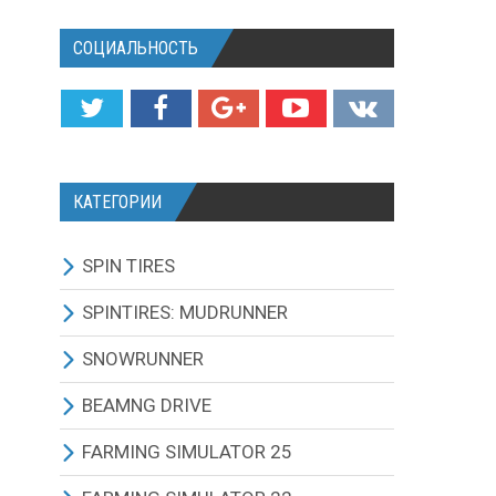
СОЦИАЛЬНОСТЬ
КАТЕГОРИИ
SPIN TIRES
СКАЧАТЬ ИГРУ
SPINTIRES: MUDRUNNER
ВСЕ МОДЫ
ВСЕ МОДЫ
SNOWRUNNER
ТЕХНИКА
ГРУЗОВИКИ
ВСЕ МОДЫ
BEAMNG DRIVE
КАРТЫ
ВНЕДОРОЖНИКИ
ГРУЗОВИКИ
BEAMNG DRIVE ИГРА И
FARMING SIMULATOR 25
ОБНОВЛЕНИЯ
ТЕКСТУРЫ И ЗВУКИ
ЛЕГКОВЫЕ АВТОМОБИЛИ