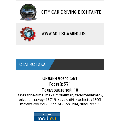
ЧИТЫ
CITY CAR DRIVING ВКОНТАКТЕ
ПРОГРАММЫ
РАЗНОЕ
WWW.MODSGAMING.US
СТАТИСТИКА
Онлайн всего:
581
Гостей:
571
Пользователей:
10
zavrazhnevtima
,
maksimblauman
,
fedorbashkatov
,
orkout
,
matvey413719
,
kazakh69
,
kochietov1805
,
maxxyakovlev121777
,
Mikilon1234
,
rusduster11