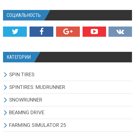
СОЦИАЛЬНОСТЬ
КАТЕГОРИИ
SPIN TIRES
СКАЧАТЬ ИГРУ
SPINTIRES: MUDRUNNER
ВСЕ МОДЫ
ВСЕ МОДЫ
SNOWRUNNER
ТЕХНИКА
ГРУЗОВИКИ
ВСЕ МОДЫ
BEAMNG DRIVE
КАРТЫ
ВНЕДОРОЖНИКИ
ГРУЗОВИКИ
BEAMNG DRIVE ИГРА И ОБНОВЛЕНИЯ
FARMING SIMULATOR 25