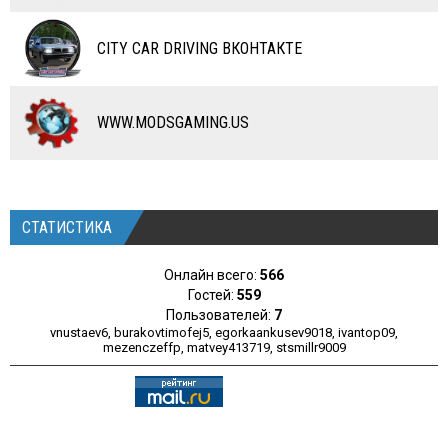
ЧИТЫ
CITY CAR DRIVING ВКОНТАКТЕ
ПРОГРАММЫ
РАЗНОЕ
WWW.MODSGAMING.US
СТАТИСТИКА
Онлайн всего:
566
Гостей:
559
Пользователей:
7
vnustaev6
,
burakovtimofej5
,
egorkaankusev9018
,
ivantop09
,
mezenczeffp
,
matvey413719
,
stsmillr9009