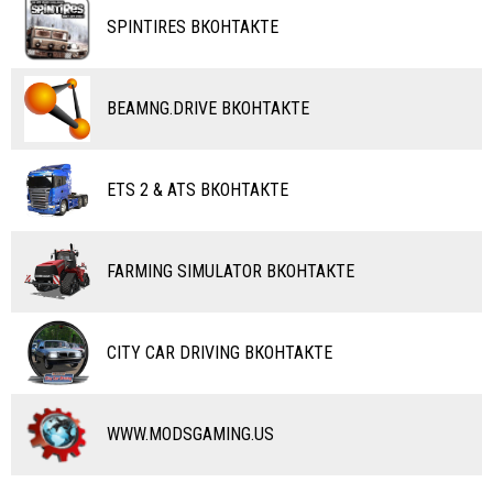
ТАНКИ
КАРТЫ
SPINTIRES ВКОНТАКТЕ
ПОЕЗДА
ДРУГИЕ МОДЫ
ВОДНЫЙ ТРАНСПОРТ
BEAMNG.DRIVE ВКОНТАКТЕ
ВЕРТОЛЕТЫ
ETS 2 & ATS ВКОНТАКТЕ
САМОЛЕТЫ
RC ТРАНСПОРТ
FARMING SIMULATOR ВКОНТАКТЕ
КАРТЫ
ЧИТЫ
CITY CAR DRIVING ВКОНТАКТЕ
ПРОГРАММЫ
РАЗНОЕ
WWW.MODSGAMING.US