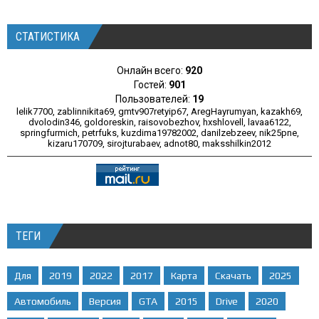
СТАТИСТИКА
Онлайн всего:
920
Гостей:
901
Пользователей:
19
lelik7700
,
zablinnikita69
,
gmtv907retyip67
,
AregHayrumyan
,
kazakh69
,
dvolodin346
,
goldoreskin
,
raisovobezhov
,
hxshlovell
,
lavaa6122
,
springfurmich
,
petrfuks
,
kuzdima19782002
,
danilzebzeev
,
nik25pne
,
kizaru170709
,
sirojturabaev
,
adnot80
,
maksshilkin2012
ТЕГИ
Для
2019
2022
2017
Карта
Скачать
2025
Автомобиль
Версия
GTA
2015
Drive
2020