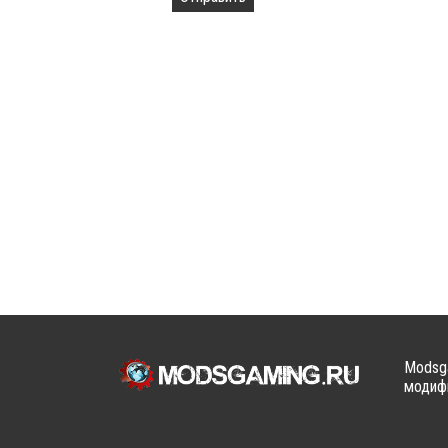
Modsga
модифи