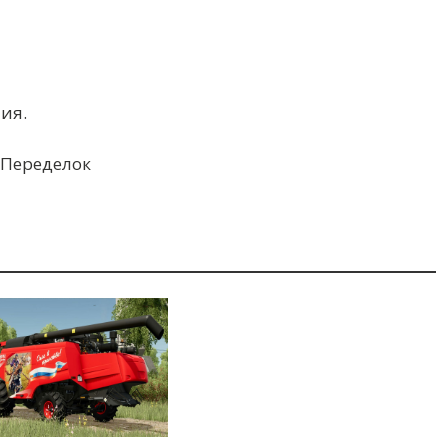
ия.
в Переделок