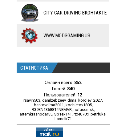
ЧИТЫ
CITY CAR DRIVING ВКОНТАКТЕ
ПРОГРАММЫ
РАЗНОЕ
WWW.MODSGAMING.US
СТАТИСТИКА
Онлайн всего:
852
Гостей:
840
Пользователей:
12
rsavin503
,
danilzebzeev
,
dima_korolev_2027
,
barkovdima2011
,
kochietov1805
,
R39EN1368814NEMVR
,
nofacemsk
,
artemkrasnodar55
,
Sp1ex141
,
rtx4070ti
,
petrfuks
,
Lamelir71