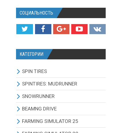
СОЦИАЛЬНОСТЬ
КАТЕГОРИИ
SPIN TIRES
СКАЧАТЬ ИГРУ
SPINTIRES: MUDRUNNER
ВСЕ МОДЫ
ВСЕ МОДЫ
SNOWRUNNER
ТЕХНИКА
ГРУЗОВИКИ
ВСЕ МОДЫ
BEAMNG DRIVE
КАРТЫ
ВНЕДОРОЖНИКИ
ГРУЗОВИКИ
BEAMNG DRIVE ИГРА И
FARMING SIMULATOR 25
ОБНОВЛЕНИЯ
ТЕКСТУРЫ И ЗВУКИ
ЛЕГКОВЫЕ АВТОМОБИЛИ