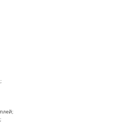
;
плей;
;