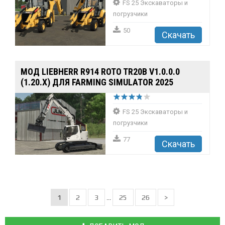
FS 25 Экскаваторы и
погрузчики
50
Скачать
МОД LIEBHERR R914 ROTO TR20B V1.0.0.0
(1.20.X) ДЛЯ FARMING SIMULATOR 2025
FS 25 Экскаваторы и
погрузчики
77
Скачать
1
2
3
25
26
>
...