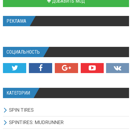
ДОБАВИТЬ МОД
РЕКЛАМА
СОЦИАЛЬНОСТЬ
КАТЕГОРИИ
SPIN TIRES
СКАЧАТЬ ИГРУ
SPINTIRES: MUDRUNNER