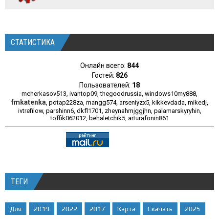
СТАТИСТИКА
Онлайн всего:
844
Гостей:
826
Пользователей:
18
mcherkasov513
,
ivantop09
,
thegoodrussia
,
windows10my888
,
fmkatenka
,
potap228za
,
mangg574
,
arseniyzx5
,
kikkevdada
,
mikedj
,
ivtrefilow
,
parshinn6
,
dkfl1701
,
zheynahmjggjhn
,
palamarskyryhin
,
toffik062012
,
behaletchik5
,
arturafonin861
ТЕГИ
Для
2019
2022
2017
Карта
Скачать
2025