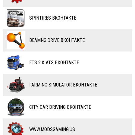
ВЕЛОСИПЕДЫ
ТЮНИНГ
ТАНКИ
КАРТЫ
SPINTIRES ВКОНТАКТЕ
ПОЕЗДА
ДРУГИЕ МОДЫ
ВОДНЫЙ ТРАНСПОРТ
BEAMNG.DRIVE ВКОНТАКТЕ
ВЕРТОЛЕТЫ
ETS 2 & ATS ВКОНТАКТЕ
САМОЛЕТЫ
RC ТРАНСПОРТ
FARMING SIMULATOR ВКОНТАКТЕ
КАРТЫ
ЧИТЫ
CITY CAR DRIVING ВКОНТАКТЕ
ПРОГРАММЫ
РАЗНОЕ
WWW.MODSGAMING.US