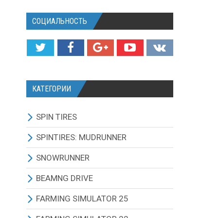
СОЦИАЛЬНОСТЬ
КАТЕГОРИИ
SPIN TIRES
СКАЧАТЬ ИГРУ
SPINTIRES: MUDRUNNER
ВСЕ МОДЫ
ВСЕ МОДЫ
SNOWRUNNER
ТЕХНИКА
ГРУЗОВИКИ
ВСЕ МОДЫ
BEAMNG DRIVE
КАРТЫ
ВНЕДОРОЖНИКИ
ГРУЗОВИКИ
BEAMNG DRIVE ИГРА И
FARMING SIMULATOR 25
ОБНОВЛЕНИЯ
ТЕКСТУРЫ И ЗВУКИ
ЛЕГКОВЫЕ АВТОМОБИЛИ