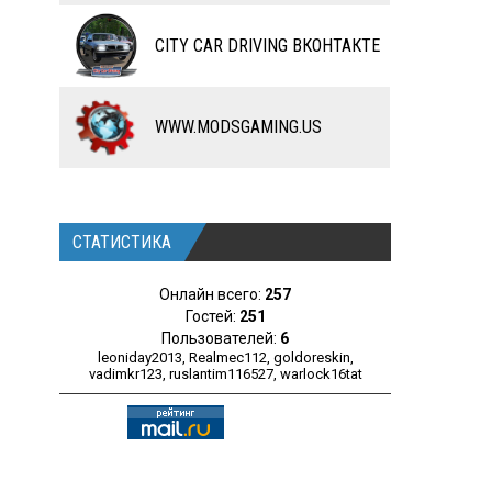
ЧИТЫ
CITY CAR DRIVING ВКОНТАКТЕ
ПРОГРАММЫ
РАЗНОЕ
WWW.MODSGAMING.US
СТАТИСТИКА
Онлайн всего:
257
Гостей:
251
Пользователей:
6
leoniday2013
,
Realmec112
,
goldoreskin
,
vadimkr123
,
ruslantim116527
,
warlock16tat