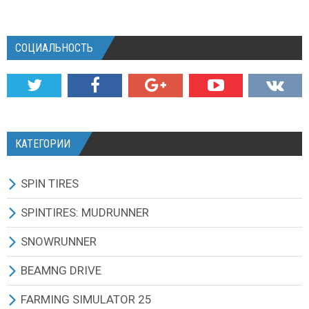
СОЦИАЛЬНОСТЬ
КАТЕГОРИИ
SPIN TIRES
СКАЧАТЬ ИГРУ
SPINTIRES: MUDRUNNER
ВСЕ МОДЫ
ВСЕ МОДЫ
SNOWRUNNER
ТЕХНИКА
ГРУЗОВИКИ
ВСЕ МОДЫ
BEAMNG DRIVE
КАРТЫ
ВНЕДОРОЖНИКИ
ГРУЗОВИКИ
BEAMNG DRIVE ИГРА И ОБНОВЛЕНИЯ
FARMING SIMULATOR 25