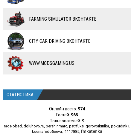
RC ТРАНСПОРТ
FARMING SIMULATOR ВКОНТАКТЕ
КАРТЫ
ЧИТЫ
CITY CAR DRIVING ВКОНТАКТЕ
ПРОГРАММЫ
РАЗНОЕ
WWW.MODSGAMING.US
СТАТИСТИКА
Онлайн всего:
974
Гостей:
965
Пользователей:
9
radelobed
,
dgluhov576
,
pershinmarc
,
petrfuks
,
gorovoikirilka
,
pokudink1
,
fmkatenka
kseniafedo5eeva
,
i1117885
,