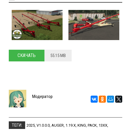
СКАЧАТЬ
55.15 MB
Модератор
ТЕГИ:
2025
,
V1.0.0.0
,
AUGER
,
1.19.X
,
KING
,
PACK
,
13XX
,