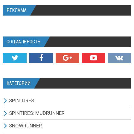
РЕКЛАМА
СОЦИАЛЬНОСТЬ
КАТЕГОРИИ
SPIN TIRES
СКАЧАТЬ ИГРУ
SPINTIRES: MUDRUNNER
ВСЕ МОДЫ
ВСЕ МОДЫ
SNOWRUNNER