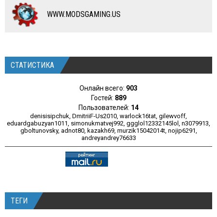
РАЗНОЕ
WWW.MODSGAMING.US
СТАТИСТИКА
Онлайн всего:
903
Гостей:
889
Пользователей:
14
denisisipchuk
,
DmitriiF-Us2010
,
warlock16tat
,
gilewvoff
,
eduardgabuzyan1011
,
simonukmatvej992
,
ggglol12332145lol
,
n3079913
,
gboltunovsky
,
adnot80
,
kazakh69
,
murzik15042014t
,
nojip6291
,
andreyandrey76633
ТЕГИ