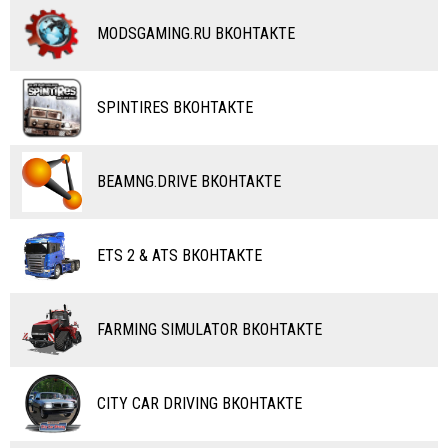
ДРУГИЕ МОДЫ
ДРУГИЕ МОДЫ
МОТОЦИКЛЫ
КОМБАЙНЫ
MODSGAMING.RU ВКОНТАКТЕ
ВЕЛОСИПЕДЫ
ТЮНИНГ
ТАНКИ
КАРТЫ
SPINTIRES ВКОНТАКТЕ
ПОЕЗДА
ДРУГИЕ МОДЫ
ВОДНЫЙ ТРАНСПОРТ
BEAMNG.DRIVE ВКОНТАКТЕ
ВЕРТОЛЕТЫ
ETS 2 & ATS ВКОНТАКТЕ
САМОЛЕТЫ
RC ТРАНСПОРТ
FARMING SIMULATOR ВКОНТАКТЕ
КАРТЫ
ЧИТЫ
CITY CAR DRIVING ВКОНТАКТЕ
ПРОГРАММЫ