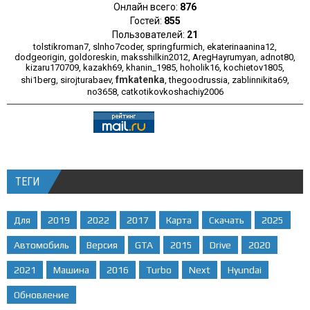
Онлайн всего:
876
Гостей:
855
Пользователей:
21
tolstikroman7
,
slnho7coder
,
springfurmich
,
ekaterinaanina12
,
dodgeorigin
,
goldoreskin
,
maksshilkin2012
,
AregHayrumyan
,
adnot80
,
kizaru170709
,
kazakh69
,
khanin_1985
,
hoholik16
,
kochietov1805
,
fmkatenka
shi1berg
,
sirojturabaev
,
,
thegoodrussia
,
zablinnikita69
,
no3658
,
catkotikovkoshachiy2006
ТЕГИ
Для
2019
2022
2017
Карта
Скачать
2025
Автомобиль
Версия
GTA
2015
Drive
2020
2021
Машина
2016
Turbo
Next
Hyundai
Обновление