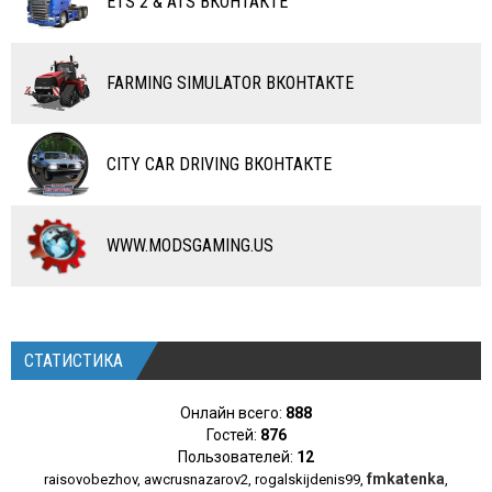
ETS 2 & ATS ВКОНТАКТЕ
САМОЛЕТЫ
RC ТРАНСПОРТ
FARMING SIMULATOR ВКОНТАКТЕ
КАРТЫ
ЧИТЫ
CITY CAR DRIVING ВКОНТАКТЕ
ПРОГРАММЫ
РАЗНОЕ
WWW.MODSGAMING.US
СТАТИСТИКА
Онлайн всего:
888
Гостей:
876
Пользователей:
12
fmkatenka
raisovobezhov
,
awcrusnazarov2
,
rogalskijdenis99
,
,