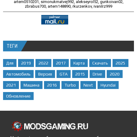
artem0510201
,
simonukmatvej992
,
alekseyrol52
,
gunkoivan02
,
zbrabus700
,
artem148890
,
rkurzenkov
,
ivanilrz999
ТЕГИ
Для
2019
2022
2017
Карта
Скачать
2025
Автомобиль
Версия
GTA
2015
Drive
2020
2021
Машина
2016
Turbo
Next
Hyundai
Обновление