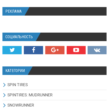
РЕКЛАМА
СОЦИАЛЬНОСТЬ
КАТЕГОРИИ
SPIN TIRES
СКАЧАТЬ ИГРУ
SPINTIRES: MUDRUNNER
ВСЕ МОДЫ
ВСЕ МОДЫ
SNOWRUNNER