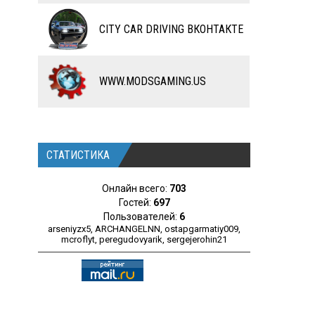
ЧИТЫ
CITY CAR DRIVING ВКОНТАКТЕ
ПРОГРАММЫ
РАЗНОЕ
WWW.MODSGAMING.US
СТАТИСТИКА
Онлайн всего:
703
Гостей:
697
Пользователей:
6
arseniyzx5
,
ARCHANGELNN
,
ostapgarmatiy009
,
mcroflyt
,
peregudovyarik
,
sergejerohin21