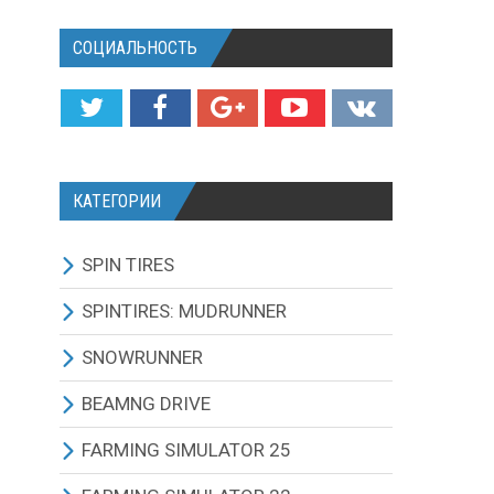
СОЦИАЛЬНОСТЬ
КАТЕГОРИИ
SPIN TIRES
СКАЧАТЬ ИГРУ
SPINTIRES: MUDRUNNER
ВСЕ МОДЫ
ВСЕ МОДЫ
SNOWRUNNER
ТЕХНИКА
ГРУЗОВИКИ
ВСЕ МОДЫ
BEAMNG DRIVE
КАРТЫ
ВНЕДОРОЖНИКИ
ГРУЗОВИКИ
BEAMNG DRIVE ИГРА И
FARMING SIMULATOR 25
ОБНОВЛЕНИЯ
ТЕКСТУРЫ И ЗВУКИ
ЛЕГКОВЫЕ АВТОМОБИЛИ