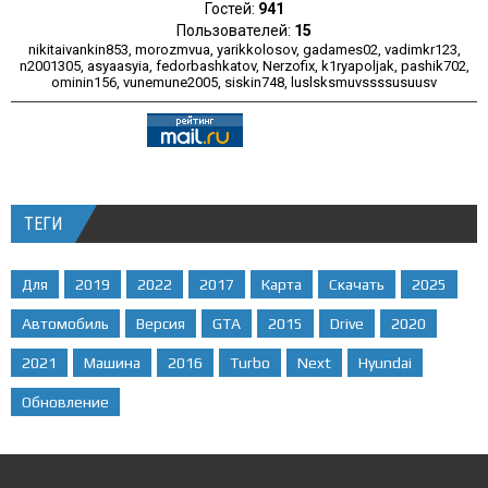
Гостей:
941
Пользователей:
15
nikitaivankin853
,
morozmvua
,
yarikkolosov
,
gadames02
,
vadimkr123
,
n2001305
,
asyaasyia
,
fedorbashkatov
,
Nerzofix
,
k1ryapoljak
,
pashik702
,
ominin156
,
vunemune2005
,
siskin748
,
luslsksmuvssssusuusv
ТЕГИ
Для
2019
2022
2017
Карта
Скачать
2025
Автомобиль
Версия
GTA
2015
Drive
2020
2021
Машина
2016
Turbo
Next
Hyundai
Обновление