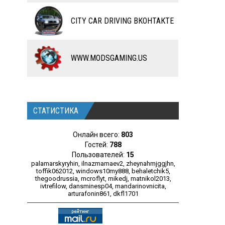
ЧИТЫ
CITY CAR DRIVING ВКОНТАКТЕ
ПРОГРАММЫ
РАЗНОЕ
WWW.MODSGAMING.US
СТАТИСТИКА
Онлайн всего:
803
Гостей:
788
Пользователей:
15
palamarskyryhin
,
ilnazmamaev2
,
zheynahmjggjhn
,
toffik062012
,
windows10my888
,
behaletchik5
,
thegoodrussia
,
mcroflyt
,
mikedj
,
matnikol2013
,
ivtrefilow
,
dansminesp04
,
mandarinovnicita
,
arturafonin861
,
dkfl1701