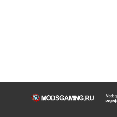
Modsga
модифи