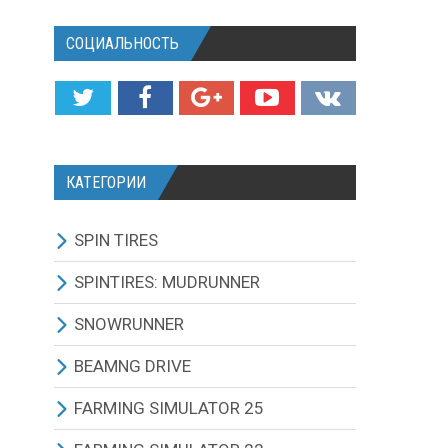
СОЦИАЛЬНОСТЬ
КАТЕГОРИИ
SPIN TIRES
СКАЧАТЬ ИГРУ
SPINTIRES: MUDRUNNER
ВСЕ МОДЫ
ВСЕ МОДЫ
SNOWRUNNER
ТЕХНИКА
ГРУЗОВИКИ
ВСЕ МОДЫ
BEAMNG DRIVE
КАРТЫ
ВНЕДОРОЖНИКИ
ГРУЗОВИКИ
BEAMNG DRIVE ИГРА И
FARMING SIMULATOR 25
ОБНОВЛЕНИЯ
ТЕКСТУРЫ И ЗВУКИ
ЛЕГКОВЫЕ АВТОМОБИЛИ