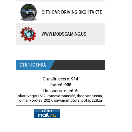
ЧИТЫ
CITY CAR DRIVING ВКОНТАКТЕ
ПРОГРАММЫ
РАЗНОЕ
WWW.MODSGAMING.US
СТАТИСТИКА
Онлайн всего:
914
Гостей:
908
Пользователей:
6
sharovegor1512
,
romavoronin955
,
thegoodrussia
,
dima_korolev_2027
,
sawanamotors
,
potap228za