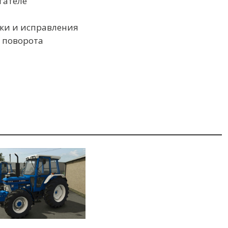
гателе
вки и исправления
й поворота