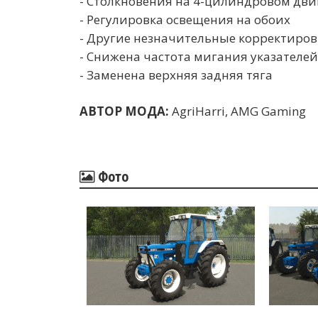
- Столкновения на 4-цилиндровом дви
- Регулировка освещения на обоих
- Другие незначительные корректиро
- Снижена частота мигания указателе
- Заменена верхняя задняя тяга
АВТОР МОДА:
AgriHarri, AMG Gaming
Фото