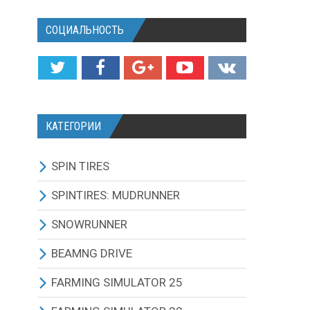
СОЦИАЛЬНОСТЬ
КАТЕГОРИИ
SPIN TIRES
СКАЧАТЬ ИГРУ
SPINTIRES: MUDRUNNER
ВСЕ МОДЫ
ВСЕ МОДЫ
SNOWRUNNER
ТЕХНИКА
ГРУЗОВИКИ
ВСЕ МОДЫ
BEAMNG DRIVE
КАРТЫ
ВНЕДОРОЖНИКИ
ГРУЗОВИКИ
BEAMNG DRIVE ИГРА И
FARMING SIMULATOR 25
ОБНОВЛЕНИЯ
ТЕКСТУРЫ И ЗВУКИ
ЛЕГКОВЫЕ АВТОМОБИЛИ