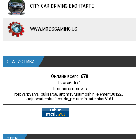
ЧИТЫ
CITY CAR DRIVING ВКОНТАКТЕ
ПРОГРАММЫ
РАЗНОЕ
WWW.MODSGAMING.US
СТАТИСТИКА
Онлайн всего:
678
Гостей:
671
Пользователей:
7
rprpvarpvarva
,
pulisar68
,
arttim13rustimoshin
,
element301223
,
krajnovartemkrainov
,
da_petrushin
,
artemkar6161