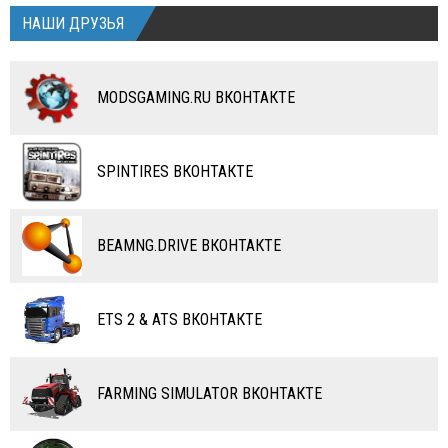
ПРИЦЕПЫ
ДРУГИЕ МОДЫ
МОТОТЕХНИКА
АВИАЦИЯ СССР
TURBO DISMOUNT
НАШИ ДРУЗЬЯ
ДРУГИЕ МОДЫ
ДРУГИЕ МОДЫ
КАРТЫ
КАРТЫ
АВТОБУСЫ
АВТОБУСЫ
ДРУГИЕ МОДЫ
ДРУГИЕ МОДЫ
МОТОЦИКЛЫ
КОМБАЙНЫ
MODSGAMING.RU ВКОНТАКТЕ
ВЕЛОСИПЕДЫ
ТЮНИНГ
ТАНКИ
КАРТЫ
SPINTIRES ВКОНТАКТЕ
ПОЕЗДА
ДРУГИЕ МОДЫ
ВОДНЫЙ ТРАНСПОРТ
BEAMNG.DRIVE ВКОНТАКТЕ
ВЕРТОЛЕТЫ
ETS 2 & ATS ВКОНТАКТЕ
САМОЛЕТЫ
RC ТРАНСПОРТ
FARMING SIMULATOR ВКОНТАКТЕ
КАРТЫ