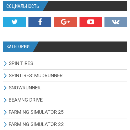
СОЦИАЛЬНОСТЬ
КАТЕГОРИИ
SPIN TIRES
СКАЧАТЬ ИГРУ
SPINTIRES: MUDRUNNER
ВСЕ МОДЫ
ВСЕ МОДЫ
SNOWRUNNER
ТЕХНИКА
ГРУЗОВИКИ
ВСЕ МОДЫ
BEAMNG DRIVE
КАРТЫ
ВНЕДОРОЖНИКИ
ГРУЗОВИКИ
BEAMNG DRIVE ИГРА И ОБНОВЛЕНИЯ
FARMING SIMULATOR 25
ТЕКСТУРЫ И ЗВУКИ
ЛЕГКОВЫЕ АВТОМОБИЛИ
ВНЕДОРОЖНИКИ
ВСЕ МОДЫ
ВСЕ МОДЫ
FARMING SIMULATOR 22