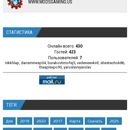
WWW.MODSGAMING.US
СТАТИСТИКА
Онлайн всего:
430
Гостей:
423
Пользователей:
7
nikkhlap
,
dansminesp04
,
burakovtimofej5
,
vedeneevkiril
,
shestachok86
,
theaplexpc95
,
yaroslavvyarolav
ТЕГИ
Для
2019
2022
2017
Карта
Скачать
2025