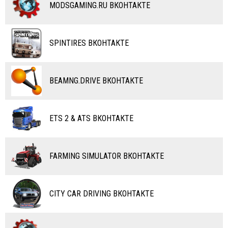
MODSGAMING.RU ВКОНТАКТЕ
ВЕЛОСИПЕДЫ
ТЮНИНГ
ТАНКИ
КАРТЫ
SPINTIRES ВКОНТАКТЕ
ПОЕЗДА
ДРУГИЕ МОДЫ
ВОДНЫЙ ТРАНСПОРТ
BEAMNG.DRIVE ВКОНТАКТЕ
ВЕРТОЛЕТЫ
ETS 2 & ATS ВКОНТАКТЕ
САМОЛЕТЫ
RC ТРАНСПОРТ
FARMING SIMULATOR ВКОНТАКТЕ
КАРТЫ
ЧИТЫ
CITY CAR DRIVING ВКОНТАКТЕ
ПРОГРАММЫ
РАЗНОЕ