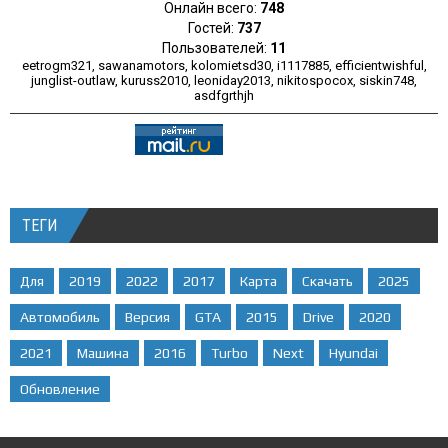
Онлайн всего:
748
Гостей:
737
Пользователей:
11
eetrogm321
,
sawanamotors
,
kolomietsd30
,
i1117885
,
efficientwishful
,
junglist-outlaw
,
kuruss2010
,
leoniday2013
,
nikitospocox
,
siskin748
,
asdfgrthjh
ТЕГИ
Для
2019
2022
2017
Карта
Скачать
2025
Автомобиль
Версия
GTA
2015
Drive
2020
2021
Машина
2016
Turbo
Next
Hyundai
Обновление