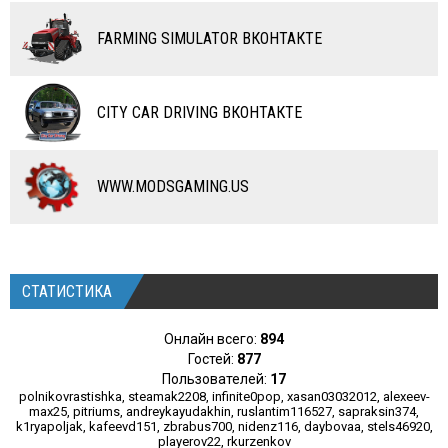
RC ТРАНСПОРТ
FARMING SIMULATOR ВКОНТАКТЕ
КАРТЫ
ЧИТЫ
CITY CAR DRIVING ВКОНТАКТЕ
ПРОГРАММЫ
РАЗНОЕ
WWW.MODSGAMING.US
СТАТИСТИКА
Онлайн всего:
894
Гостей:
877
Пользователей:
17
polnikovrastishka
,
steamak2208
,
infinite0pop
,
xasan03032012
,
alexeev-
max25
,
pitriums
,
andreykayudakhin
,
ruslantim116527
,
sapraksin374
,
k1ryapoljak
,
kafeevd151
,
zbrabus700
,
nidenz116
,
daybovaa
,
stels46920
,
playerov22
,
rkurzenkov