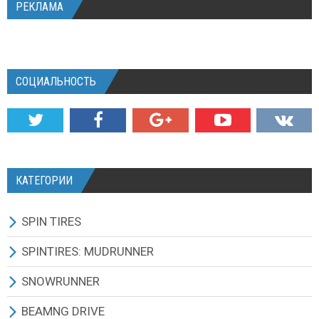
РЕКЛАМА
СОЦИАЛЬНОСТЬ
КАТЕГОРИИ
SPIN TIRES
СКАЧАТЬ ИГРУ
SPINTIRES: MUDRUNNER
ВСЕ МОДЫ
ВСЕ МОДЫ
SNOWRUNNER
ТЕХНИКА
ГРУЗОВИКИ
ВСЕ МОДЫ
BEAMNG DRIVE