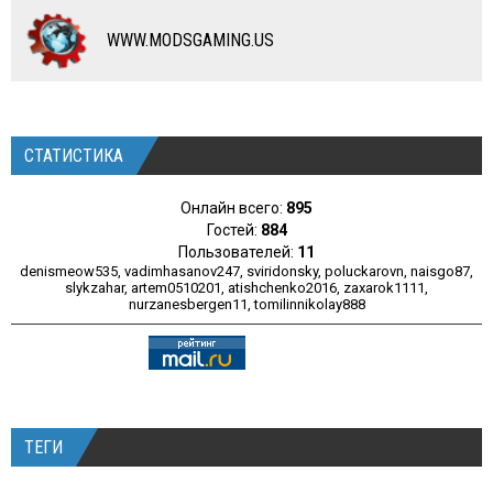
РАЗНОЕ
WWW.MODSGAMING.US
СТАТИСТИКА
Онлайн всего:
895
Гостей:
884
Пользователей:
11
denismeow535
,
vadimhasanov247
,
sviridonsky
,
poluckarovn
,
naisgo87
,
slykzahar
,
artem0510201
,
atishchenko2016
,
zaxarok1111
,
nurzanesbergen11
,
tomilinnikolay888
ТЕГИ