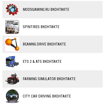
ДРУГИЕ МОДЫ
ДРУГИЕ МОДЫ
МОТОЦИКЛЫ
КОМБАЙНЫ
MODSGAMING.RU ВКОНТАКТЕ
ВЕЛОСИПЕДЫ
ТЮНИНГ
ТАНКИ
КАРТЫ
SPINTIRES ВКОНТАКТЕ
ПОЕЗДА
ДРУГИЕ МОДЫ
ВОДНЫЙ ТРАНСПОРТ
BEAMNG.DRIVE ВКОНТАКТЕ
ВЕРТОЛЕТЫ
ETS 2 & ATS ВКОНТАКТЕ
САМОЛЕТЫ
RC ТРАНСПОРТ
FARMING SIMULATOR ВКОНТАКТЕ
КАРТЫ
ЧИТЫ
CITY CAR DRIVING ВКОНТАКТЕ
ПРОГРАММЫ