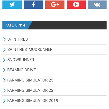
КАТЕГОРИИ
SPIN TIRES
СКАЧАТЬ ИГРУ
SPINTIRES: MUDRUNNER
ВСЕ МОДЫ
ВСЕ МОДЫ
SNOWRUNNER
ТЕХНИКА
ГРУЗОВИКИ
ВСЕ МОДЫ
BEAMNG DRIVE
КАРТЫ
ВНЕДОРОЖНИКИ
ГРУЗОВИКИ
BEAMNG DRIVE ИГРА И ОБНОВЛЕНИЯ
FARMING SIMULATOR 25
ТЕКСТУРЫ И ЗВУКИ
ЛЕГКОВЫЕ АВТОМОБИЛИ
ВНЕДОРОЖНИКИ
ВСЕ МОДЫ
ВСЕ МОДЫ
FARMING SIMULATOR 22
ДРУГИЕ МОДЫ
АВТОБУСЫ
ЛЕГКОВЫЕ АВТОМОБИЛИ
МАШИНЫ
РУССКИЕ МОДЫ
ВСЕ МОДЫ
FARMING SIMULATOR 2019