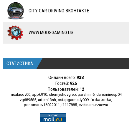
ЧИТЫ
CITY CAR DRIVING ВКОНТАКТЕ
ПРОГРАММЫ
РАЗНОЕ
WWW.MODSGAMING.US
СТАТИСТИКА
Онлайн всего:
938
Гостей:
926
Пользователей:
12
msalasov00
,
appk910
,
chernyshovgleb
,
parshinn6
,
dansminesp04
,
fmkatenka
vg689585
,
artem13sh
,
ostapgarmatiy009
,
,
ponomarev16022011
,
i1117885
,
evelinamurzaewa