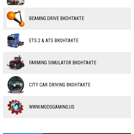
ПОЕЗДА
ДРУГИЕ МОДЫ
ВОДНЫЙ ТРАНСПОРТ
BEAMNG.DRIVE ВКОНТАКТЕ
ВЕРТОЛЕТЫ
ETS 2 & ATS ВКОНТАКТЕ
САМОЛЕТЫ
RC ТРАНСПОРТ
FARMING SIMULATOR ВКОНТАКТЕ
КАРТЫ
ЧИТЫ
CITY CAR DRIVING ВКОНТАКТЕ
ПРОГРАММЫ
РАЗНОЕ
WWW.MODSGAMING.US