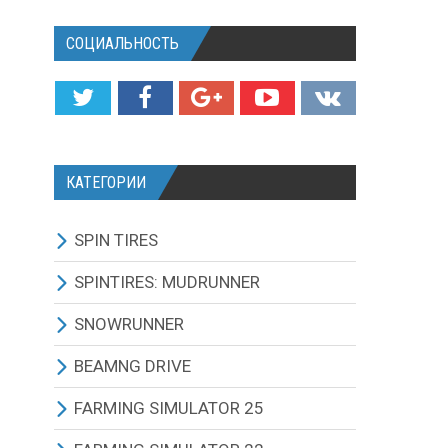
СОЦИАЛЬНОСТЬ
КАТЕГОРИИ
SPIN TIRES
СКАЧАТЬ ИГРУ
SPINTIRES: MUDRUNNER
ВСЕ МОДЫ
ВСЕ МОДЫ
SNOWRUNNER
ТЕХНИКА
ГРУЗОВИКИ
ВСЕ МОДЫ
BEAMNG DRIVE
КАРТЫ
ВНЕДОРОЖНИКИ
ГРУЗОВИКИ
BEAMNG DRIVE ИГРА И
FARMING SIMULATOR 25
ОБНОВЛЕНИЯ
ТЕКСТУРЫ И ЗВУКИ
ЛЕГКОВЫЕ АВТОМОБИЛИ