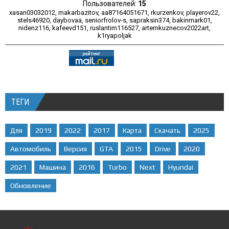
Пользователей:
15
xasan03032012
,
makarbazitov
,
aa87164051671
,
rkurzenkov
,
playerov22
,
stels46920
,
daybovaa
,
seniorfrolov-s
,
sapraksin374
,
bakinmark01
,
nidenz116
,
kafeevd151
,
ruslantim116527
,
artemkuznecov2022art
,
k1ryapoljak
ТЕГИ
Для
2019
2022
2017
Карта
Скачать
2025
Автомобиль
Версия
GTA
2015
Drive
2020
2021
Машина
2016
Turbo
Next
Hyundai
Обновление