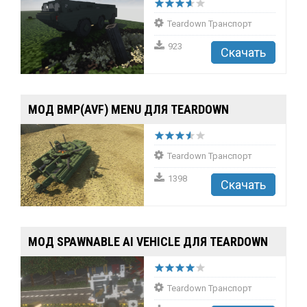
Teardown Транспорт
923
Скачать
МОД BMP(AVF) MENU ДЛЯ TEARDOWN
Teardown Транспорт
1398
Скачать
МОД SPAWNABLE AI VEHICLE ДЛЯ TEARDOWN
Teardown Транспорт