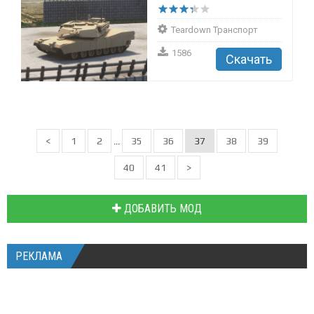
Teardown Транспорт
1586
Скачать
<
1
2
35
36
37
38
39
...
40
41
>
ДОБАВИТЬ МОД
РЕКЛАМА