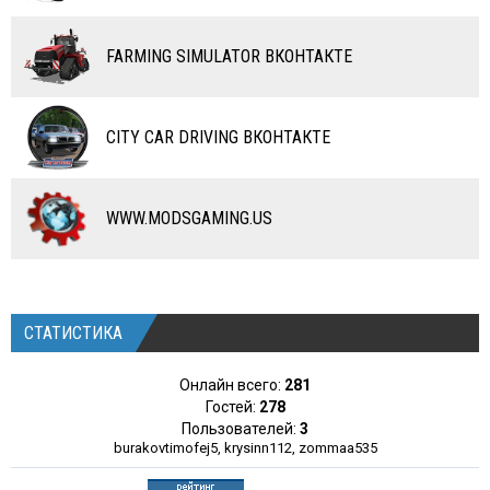
ЧИТЫ
ПРОГРАММЫ
FARMING SIMULATOR ВКОНТАКТЕ
РАЗНОЕ
CITY CAR DRIVING ВКОНТАКТЕ
WWW.MODSGAMING.US
СТАТИСТИКА
Онлайн всего:
281
Гостей:
278
Пользователей:
3
burakovtimofej5
,
krysinn112
,
zommaa535