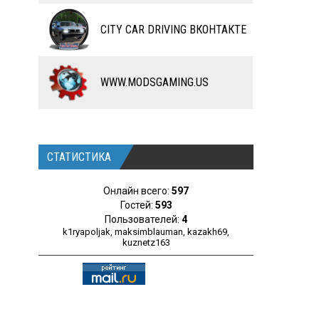
ЧИТЫ
CITY CAR DRIVING ВКОНТАКТЕ
ПРОГРАММЫ
РАЗНОЕ
WWW.MODSGAMING.US
СТАТИСТИКА
Онлайн всего:
597
Гостей:
593
Пользователей:
4
k1ryapoljak
,
maksimblauman
,
kazakh69
,
kuznetz163