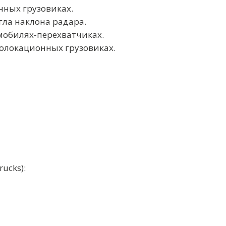
нных грузовиках.
гла наклона радара.
мобилях-перехватчиках.
олокационных грузовиках.
ucks):