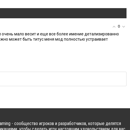
0
 очень мало весит и еще все более имение детализированно
ожно может быть титус меня мод полностью устраивает
ming - сообщество игроков и разработчиков, которые делятся
кациями, чтобы сделать игру настоящим удовольствием для вас.