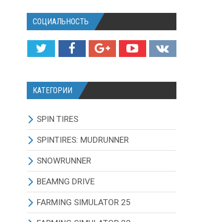
СОЦИАЛЬНОСТЬ
КАТЕГОРИИ
SPIN TIRES
СКАЧАТЬ ИГРУ
SPINTIRES: MUDRUNNER
ВСЕ МОДЫ
ВСЕ МОДЫ
SNOWRUNNER
ТЕХНИКА
ГРУЗОВИКИ
ВСЕ МОДЫ
BEAMNG DRIVE
КАРТЫ
ВНЕДОРОЖНИКИ
ГРУЗОВИКИ
BEAMNG DRIVE ИГРА И
FARMING SIMULATOR 25
ОБНОВЛЕНИЯ
ТЕКСТУРЫ И ЗВУКИ
ЛЕГКОВЫЕ АВТОМОБИЛИ