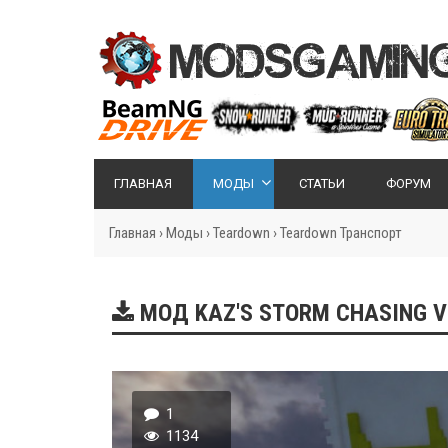
ГЛАВНАЯ
МОДЫ
СТАТЬИ
ФОРУМ
Главная
›
Моды
›
Teardown
›
Teardown Транспорт
МОД KAZ'S STORM CHASING 
1
1134