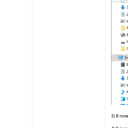
3) В по