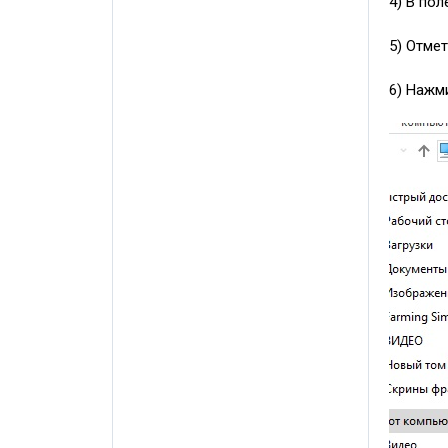
4) В по
5) Отме
6) Нажм