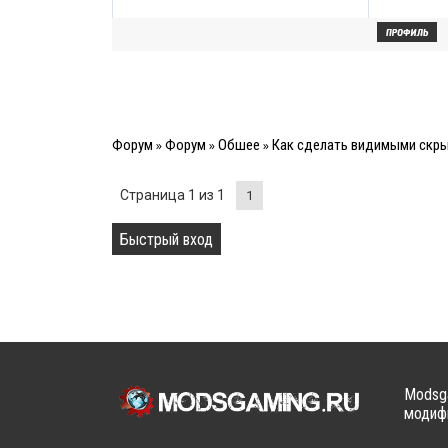
Форум
Форум
Обшее
Как сделать видимыми скры
»
»
»
Страница
1
из
1
1
Modsga
модифи