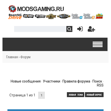
Главная
›
Форум
Новые сообщения
Участники
Правила форума
Поиск
·
·
·
·
RSS
Страница
1
из
1
1