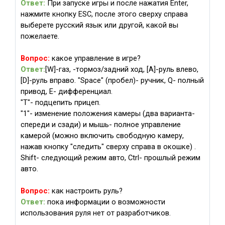
Ответ:
При запуске игры и после нажатия Enter,
нажмите кнопку ESC, после этого сверху справа
выберете русский язык или другой, какой вы
пожелаете.
Вопрос:
какое управление в игре?
Ответ:
[W]-газ, -тормоз/задний ход, [A]-руль влево,
[D]-руль вправо. "Space" (пробел)- ручник, Q- полный
привод, E- дифференциал.
"T"- подцепить прицеп.
"1"- изменение положения камеры (два варианта-
спереди и сзади) и мышь- полное управление
камерой (можно включить свободную камеру,
нажав кнопку "следить" сверху справа в окошке) .
Shift- следующий режим авто, Ctrl- прошлый режим
авто.
Вопрос:
как настроить руль?
Ответ:
пока информации о возможности
использования руля нет от разработчиков.