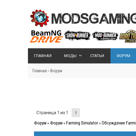
ГЛАВНАЯ
МОДЫ
СТАТЬИ
ФОРУМ
Главная
›
Форум
Страница
1
из
1
1
Форум
Форум
Farming Simulator
Обсуждение Farmin
»
»
»