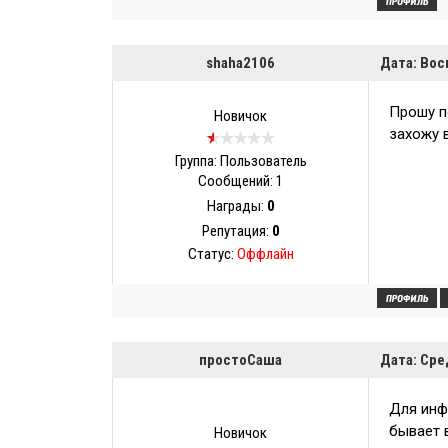
shaha2106
Дата: Вос
Прошу п
Новичок
захожу 
Группа: Пользователь
Сообщений:
1
Награды:
0
Репутация:
0
Статус:
Оффлайн
простоСаша
Дата: Сре
Для инф
бывает в
Новичок