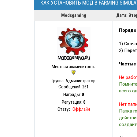
КАК УСТАНОВИТЬ МОД В FARMING SIMULAT
Modsgaming
Дата: Вто
Порядок
1) Скач
2) Пере
Частые
Местная знаменитость
Не работ
Группа: Администратор
Помните
Сообщений:
261
всего о
Награды:
0
Репутация:
8
Нет папк
Статус:
Оффлайн
Папка m
действие
создайт