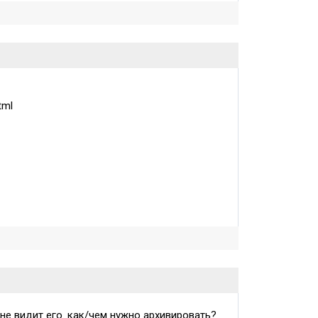
tml
не видит его. как/чем нужно архивировать?