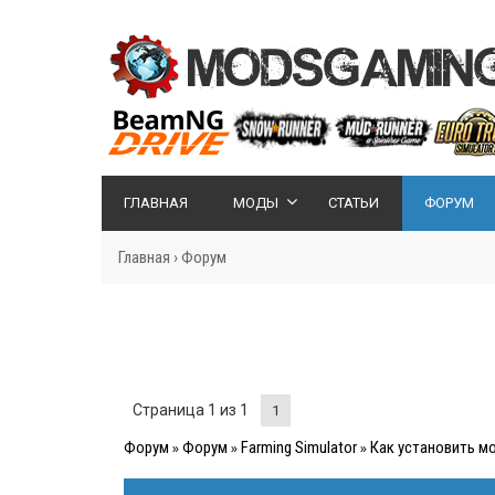
ГЛАВНАЯ
МОДЫ
СТАТЬИ
ФОРУМ
Главная
›
Форум
Страница
1
из
1
1
Форум
Форум
Farming Simulator
Как установить мо
»
»
»