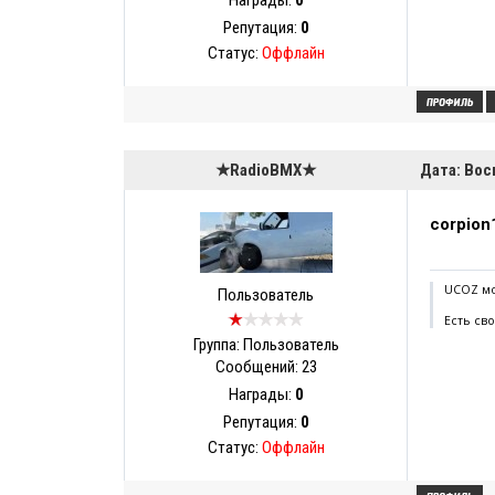
Награды:
0
Репутация:
0
Статус:
Оффлайн
★RadioBMX★
Дата: Вос
corpion
UCOZ мо
Пользователь
Есть св
Группа: Пользователь
Сообщений:
23
Награды:
0
Репутация:
0
Статус:
Оффлайн