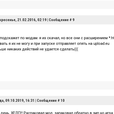
кресенье, 21.02.2016, 02:19 | Сообщение #
9
подскажет по модам. я их скачал, но все они с расширением *.h
ать я их не могу и при запуске отправляет опять на upload.eu
ьше никаких действий не удается сделать(((
да, 09.10.2019, 16:31 | Сообщение #
10
день. ХЕЛП!! Распаковал мод, запаковал обратно в зип но игра 