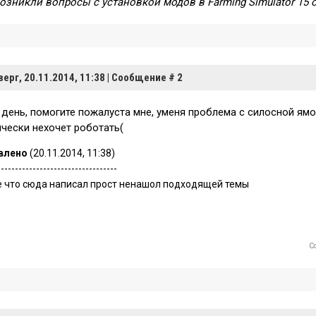
возникли вопросы с установкой модов в Farming Simulator 15 
верг, 20.11.2014, 11:38 | Сообщение #
2
день, помогите пожалуста мне, уменя проблема с силосной ямой
ически нехочет роботать(
влено
(20.11.2014, 11:38)
----------------------------------
е что сюда написал прост ненашол подходящей темы
С