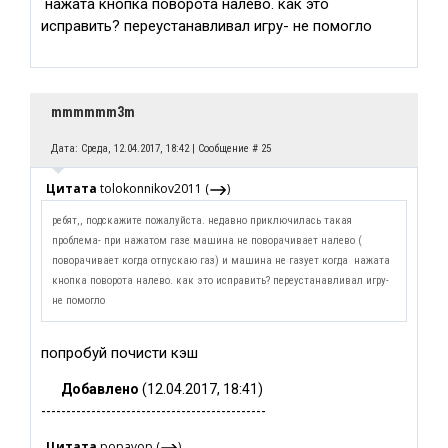
нажата кнопка поворота налево. как это
исправить? переустанавливал игру- не помогло
mmmmmm3m
Дата: Среда, 12.04.2017, 18:42 | Сообщение #
25
Цитата
tolokonnikov2011
(
)
ребят,, подскажите пожалуйста. недавно приключилась такая
проблема- при нажатом газе машина не поворачивает налево (
поворачивает когда отпускаю газ) и машина не газует когда нажата
кнопка поворота налево. как это исправить? переустанавливал игру-
не помогло
попробуй почисти кэш
Добавлено
(12.04.2017, 18:41)
---------------------------------------------
Цитата
popavop
(
)