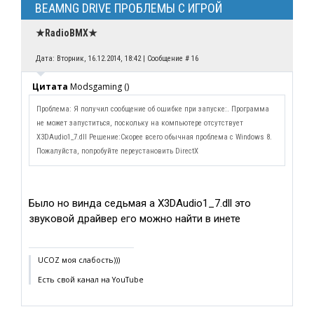
BEAMNG DRIVE ПРОБЛЕМЫ С ИГРОЙ
★RadioBMX★
Дата: Вторник, 16.12.2014, 18:42 | Сообщение #
16
Цитата
Modsgaming
(
)
Проблема: Я получил сообщение об ошибке при запуске:. Программа
не может запуститься, поскольку на компьютере отсутствует
X3DAudio1_7.dll Решение:Скорее всего обычная проблема с Windows 8.
Пожалуйста, попробуйте переустановить DirectX
Было но винда седьмая а X3DAudio1_7.dll это
звуковой драйвер его можно найти в инете
UCOZ моя слабость)))
Есть свой канал на YouTube