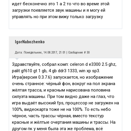
идет бесконечно это 1 а 2 то что во време этой
загрузки поевляется звук машины и я могу ей
управлять но при этом вижу только загрузку
IgorNabozhenko
Дата: Понедельник, 14.08.2017, 21:01 | Сообщение #
30
Здравствуйте, собрал комп: celeron d e3300 2.5 ghz,
palit gf610 gt 1 gb, 4 gb ddr3 1333, win xp sp3.
Игра(версия 0.3.7.6) запускается, но изображение
очень странное: чёрный фон, вокруг на пол экрана
жёлтая трасса, и красным нарисована половина
силуэта машины. При том видно даже на глаз, что
игра выдаёт высокий fps, процессор не загружен на
100%, видеокарта тоже не на 100%. То есть небо
чёрное, часть трассы чёрная, вместо текстур
красные и жёлтые очертания машины и трассы. На
другом пк у меня была эта же проблема, всё