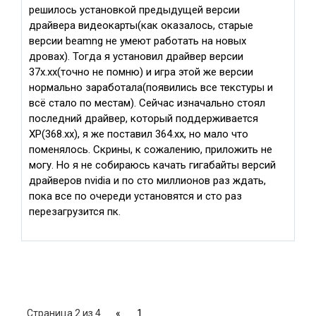
решилось установкой предыдущей версии
драйвера видеокарты(как оказалось, старые
версии beamng не умеют работать на новых
дровах). Тогда я установил драйвер версии
37х.хх(точно не помню) и игра этой же версии
нормально заработала(появились все текстуры и
всё стало по местам). Сейчас изначально стоял
последний драйвер, который поддерживается
ХР(368.хх), я же поставил 364.хх, но мало что
поменялось. Скрины, к сожалению, приложить не
могу. Но я не собираюсь качать гигабайты версий
драйверов nvidia и по сто миллионов раз ждать,
пока все по очереди установятся и сто раз
перезагрузится пк.
Страница
2
из
4
«
1