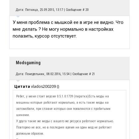
Дата: Пятница, 25.09.2015, 13:17 | Сообщение #
20
У меня проблема с мышкой ее в игре не видно. Что
мне делать ? Не могу нормально в настройках
полазить, курсор отсутствует.
Modsgaming
Дата: Понедельник, 08.02.2016, 15:54 | Сообщение #
21
Цитата
vlados200209
(
)
Ребят, у меня стоит версия 0.5.1.0.1739 (пиратка)Есть моды на
машины которые работают нормально, а есть такие моды на
автомобили, при спавне которых они появляются с пробитыми
шинами.
У друга такие же моды с вашего же ресурса работают нормально.
Повторяю не все, но в последнее время ни один мод не работает
должным образом.