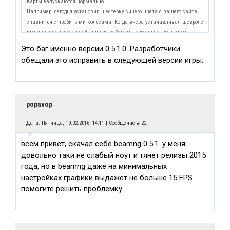
Карты запускаются нормально.
Например: сегодня установил шестерку синего цвета с вашего сайта,
спавнится с пробитыми колесами. Когда вчера устанавливал шевроле
импала с вашего же сайта и все работает нормально, но в этом
шевроле не крутится руль.
Это баг именно версии 0.5.1.0. Разработчики
Помогите пожалуйста. Буду очень благодарен.
обещали это исправить в следующей версии игры.
Заранее спасибо
popavop
Дата: Пятница, 19.02.2016, 14:11 | Сообщение #
22
всем привет, скачал себе beamng 0.5.1. у меня
довольно таки не слабый ноут и тянет релизы 2015
года, но в beamng даже на минимальных
настройках графики выдажет не больше 15 FPS.
помогите решить проблемку