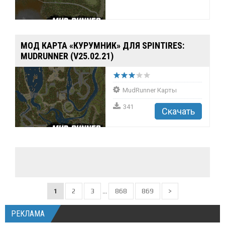
МОД КАРТА «КУРУМНИК» ДЛЯ SPINTIRES:
MUDRUNNER (V25.02.21)
MudRunner Карты
341
Скачать
1
2
3
...
868
869
>
РЕКЛАМА