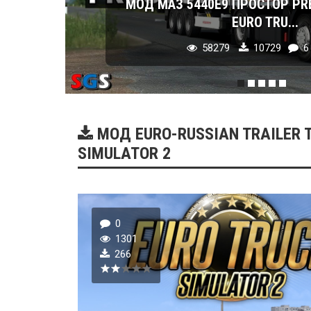
МОД МАЗ 5440E9 ПРОСТОР PR
EURO TRU...
58279
10729
6
МОД EURO-RUSSIAN TRAILER T
SIMULATOR 2
0
1301
266