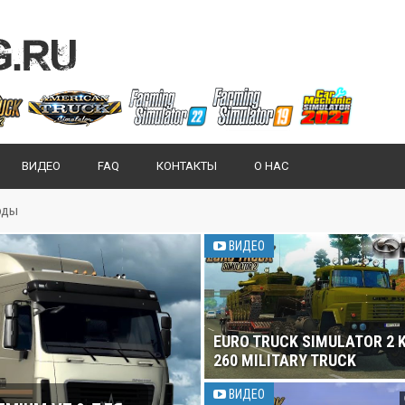
ВИДЕО
FAQ
КОНТАКТЫ
О НАС
оды
ВИДЕО
EURO TRUCK SIMULATOR 2 
260 MILITARY TRUCK
ВИДЕО