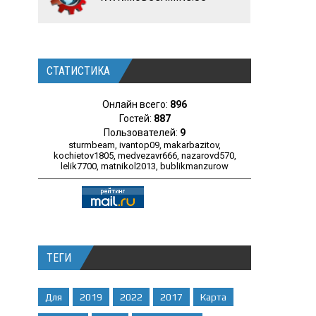
СТАТИСТИКА
Онлайн всего:
896
Гостей:
887
Пользователей:
9
sturmbeam
,
ivantop09
,
makarbazitov
,
kochietov1805
,
medvezavr666
,
nazarovd570
,
lelik7700
,
matnikol2013
,
bublikmanzurow
ТЕГИ
Для
2019
2022
2017
Карта