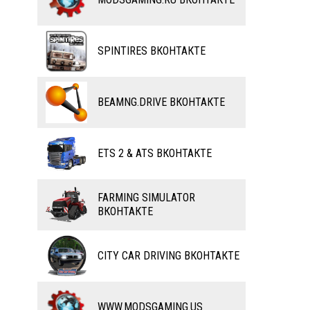
ВЕЛОСИПЕДЫ
ТЮНИНГ
ТАНКИ
КАРТЫ
SPINTIRES ВКОНТАКТЕ
ПОЕЗДА
ДРУГИЕ МОДЫ
ВОДНЫЙ ТРАНСПОРТ
BEAMNG.DRIVE ВКОНТАКТЕ
ВЕРТОЛЕТЫ
ETS 2 & ATS ВКОНТАКТЕ
САМОЛЕТЫ
RC ТРАНСПОРТ
FARMING SIMULATOR
ВКОНТАКТЕ
КАРТЫ
ЧИТЫ
CITY CAR DRIVING ВКОНТАКТЕ
ПРОГРАММЫ
РАЗНОЕ
WWW.MODSGAMING.US