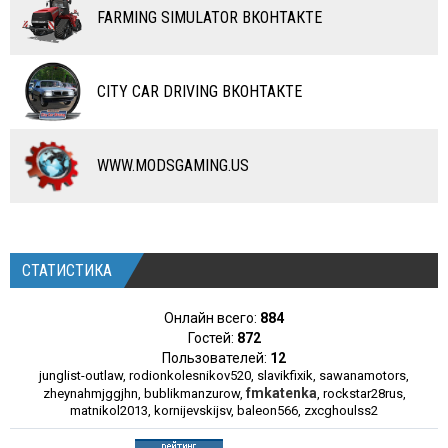
ПРОГРАММЫ
FARMING SIMULATOR ВКОНТАКТЕ
РАЗНОЕ
CITY CAR DRIVING ВКОНТАКТЕ
WWW.MODSGAMING.US
СТАТИСТИКА
Онлайн всего:
884
Гостей:
872
Пользователей:
12
junglist-outlaw
,
rodionkolesnikov520
,
slavikfixik
,
sawanamotors
,
fmkatenka
zheynahmjggjhn
,
bublikmanzurow
,
,
rockstar28rus
,
matnikol2013
,
kornijevskijsv
,
baleon566
,
zxcghoulss2