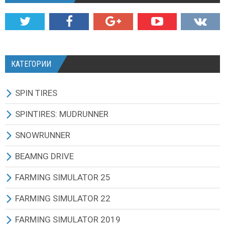
КАТЕГОРИИ
SPIN TIRES
СКАЧАТЬ ИГРУ
SPINTIRES: MUDRUNNER
ВСЕ МОДЫ
ВСЕ МОДЫ
SNOWRUNNER
ТЕХНИКА
ГРУЗОВИКИ
ВСЕ МОДЫ
BEAMNG DRIVE
КАРТЫ
ВНЕДОРОЖНИКИ
ГРУЗОВИКИ
BEAMNG DRIVE ИГРА И ОБНОВЛЕНИЯ
FARMING SIMULATOR 25
ТЕКСТУРЫ И ЗВУКИ
ЛЕГКОВЫЕ АВТОМОБИЛИ
ВНЕДОРОЖНИКИ
ВСЕ МОДЫ
ВСЕ МОДЫ
FARMING SIMULATOR 22
ДРУГИЕ МОДЫ
АВТОБУСЫ
ЛЕГКОВЫЕ АВТОМОБИЛИ
МАШИНЫ
РУССКИЕ МОДЫ
ВСЕ МОДЫ
FARMING SIMULATOR 2019