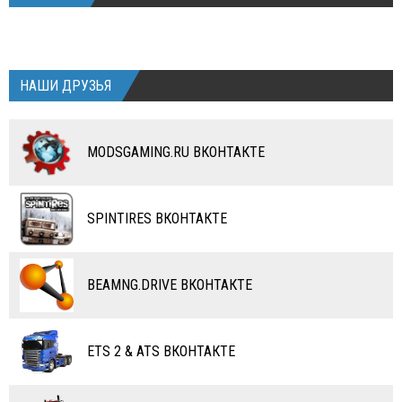
АВТОБУСЫ
АВТОБУСЫ
ДРУГИЕ МОДЫ
ДРУГИЕ МОДЫ
МОТОЦИКЛЫ
КОМБАЙНЫ
ВЕЛОСИПЕДЫ
ТЮНИНГ
НАШИ ДРУЗЬЯ
ТАНКИ
КАРТЫ
MODSGAMING.RU ВКОНТАКТЕ
ПОЕЗДА
ДРУГИЕ МОДЫ
ВОДНЫЙ ТРАНСПОРТ
SPINTIRES ВКОНТАКТЕ
ВЕРТОЛЕТЫ
САМОЛЕТЫ
BEAMNG.DRIVE ВКОНТАКТЕ
RC ТРАНСПОРТ
КАРТЫ
ETS 2 & ATS ВКОНТАКТЕ
ЧИТЫ