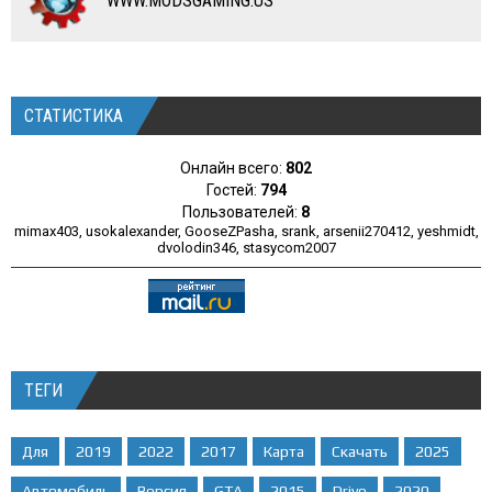
WWW.MODSGAMING.US
СТАТИСТИКА
Онлайн всего:
802
Гостей:
794
Пользователей:
8
mimax403
,
usokalexander
,
GooseZPasha
,
srank
,
arsenii270412
,
yeshmidt
,
dvolodin346
,
stasycom2007
ТЕГИ
Для
2019
2022
2017
Карта
Скачать
2025
Автомобиль
Версия
GTA
2015
Drive
2020