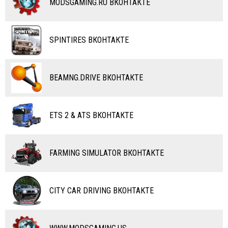
MODSGAMING.RU ВКОНТАКТЕ
ВЕЛОСИПЕДЫ
ТЮНИНГ
ТАНКИ
КАРТЫ
SPINTIRES ВКОНТАКТЕ
ПОЕЗДА
ДРУГИЕ МОДЫ
ВОДНЫЙ ТРАНСПОРТ
BEAMNG.DRIVE ВКОНТАКТЕ
ВЕРТОЛЕТЫ
ETS 2 & ATS ВКОНТАКТЕ
САМОЛЕТЫ
RC ТРАНСПОРТ
FARMING SIMULATOR ВКОНТАКТЕ
КАРТЫ
ЧИТЫ
CITY CAR DRIVING ВКОНТАКТЕ
ПРОГРАММЫ
РАЗНОЕ