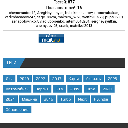
Гостей:
877
Пользователей:
16
chernovanton12
,
AregHayrumyan
,
bublikmanzurow
,
dronovabakan
,
vadimhasanov247
,
cage1992m
,
maksim_6261
,
werth230279
,
pupsi1218
,
zenapolovinko7
,
vladlubosenko
,
artem0510201
,
sergheysyutkin
,
chernyaev-93
,
srank
,
matnikol2013
ТЕГИ
Для
2019
2022
2017
Карта
Скачать
2025
Автомобиль
Версия
GTA
2015
Drive
2020
2021
Машина
2016
Turbo
Next
Hyundai
Обновление